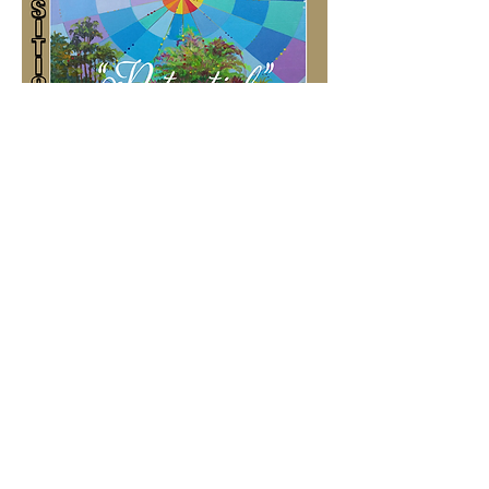
The Gallery Les Arts du Soleil 
Geneva is pleased to invite you to 
discover the exhibition 
“Potentials “by Ghanaian artist 
Kelvin Ansong. Through a series of 
landscapes, the artist invites you 
to become aware of the untapped 
potential within you, as well as 
the inner energy needed to serve a 
cause or initiate change.
Afficher plus