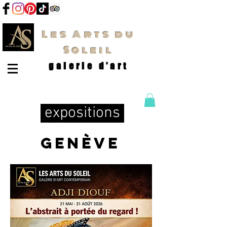
Les Arts du
Soleil
galerie d'art
expositions
Genève