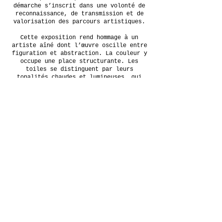
démarche s’inscrit dans une volonté de
reconnaissance, de transmission et de
valorisation des parcours artistiques.
Cette exposition rend hommage à un
artiste aîné dont l’œuvre oscille entre
figuration et abstraction. La couleur y
occupe une place structurante. Les
toiles se distinguent par leurs
tonalités chaudes et lumineuses, qui
accrochent immédiatement le regard.
Dans cet univers abstrait, le regard
devient un point d’ancrage, donnant à
certaines œuvres une profondeur
particulière.
Les peintures révèlent également des
éléments culturels récurrents qui
nourrissent l’univers de l’artiste.
Elles proposent une expérience du regard
à la fois immédiate et intérieure, où
l’on entre d’abord par la couleur avant
de se laisser porter par les formes et
les atmosphères.
Les Arts du Soleil Genève
Place du marché 20