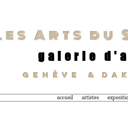
Les Arts du 
galerie d'
G E N È V E & D A K
accueil
artistes
expositi