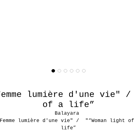
emme lumière d'une vie" /
of a life”
Balayara
Femme lumière d'une vie" / "“Woman light of
life”
acrylique sur toile / acrylic on canvas