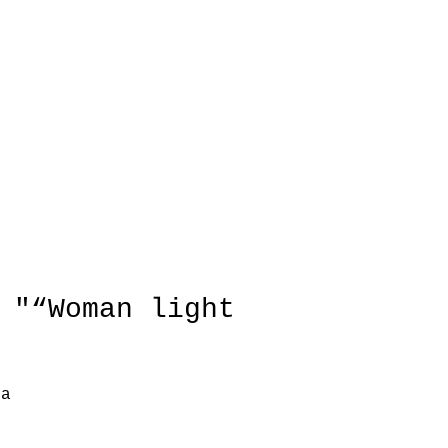
 "“Woman light
 a