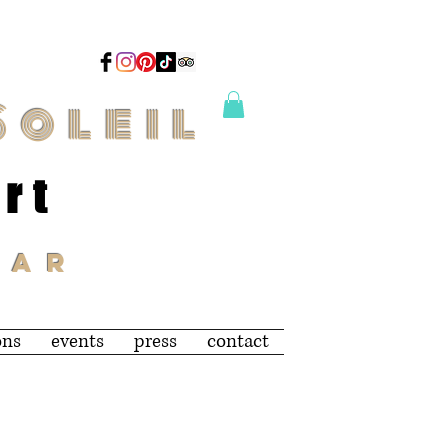
Soleil
art
 A R
ons
events
press
contact