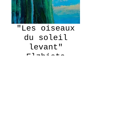
"Les oiseaux
du soleil
levant"
Elzbieta
Murawska
Elzbieta Murawska
“Les oiseaux du soleil
levant"
Acrylique
93 cm * 65 cm