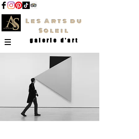
Les Arts du
Soleil
galerie d'art